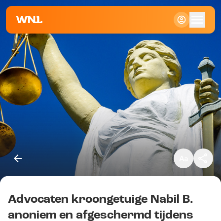
Klein
Standaard
Groot
Advocaten kroongetuige Nabil B.
Kopieer link
anoniem en afgeschermd tijdens