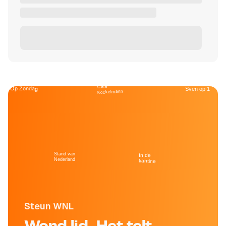
Café
Op Zondag
Sven op 1
Kockelmann
Stand van
In de
Nederland
kantine
Steun WNL