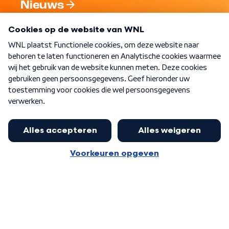
Nieuws
Programma's
Over WNL
Nieuwsbrief
Word Lid
Meer WNL voor jou
Jan Paternotte optimistisch over
stikstofdebat: 'Geen zwakker
Algemene voorwaarden
Cookie-instellingen
pakket, maar ideeën om het te
Privacy statement
versterken zijn welkom'