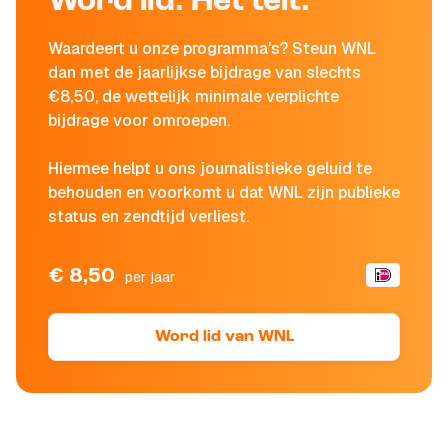
Word lid. Het telt.
Waardeert u onze programma's? Steun WNL
dan met de jaarlijkse bijdrage van slechts
€8,50, de wettelijk minimale verplichte
bijdrage voor omroepen.
Hiermee helpt u ons journalistieke geluid te
behouden en voorkomt u dat WNL zijn publieke
status en zendtijd verliest.
€ 8,50
per jaar
Word lid van WNL