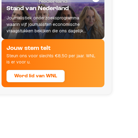
Stand van Nederland
Journalistiek onderzoeksprogramma
waarin vijf journalisten economische
vraagstukken bekijken die ons dagelijks
leven raken.
Jouw stem telt
Steun ons voor slechts €8,50 per jaar. WNL
is er voor u.
Word lid van WNL