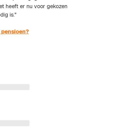
et heeft er nu voor gekozen
ig is."
w pensioen?