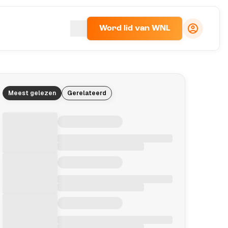
Word lid van WNL
Meest gelezen
Gerelateerd