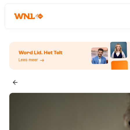
Word Lid. Het Telt
Lees meer