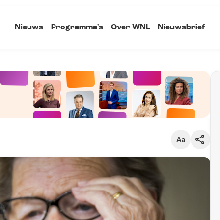
Nieuws
Programma's
Over WNL
Nieuwsbrief
Klein
Kopieer link
Standaard
Groot