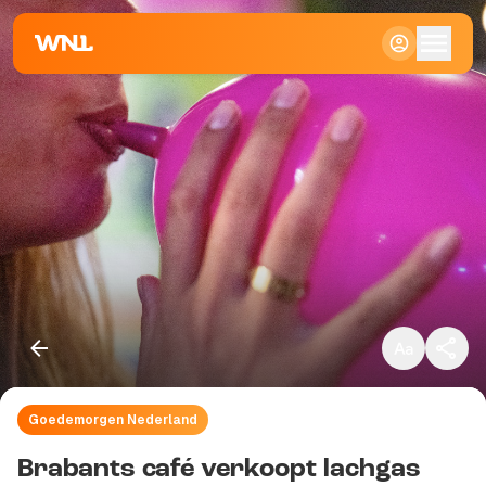
Klein
Standaard
Groot
Goedemorgen Nederland
Kopieer link
Brabants café verkoopt lachgas