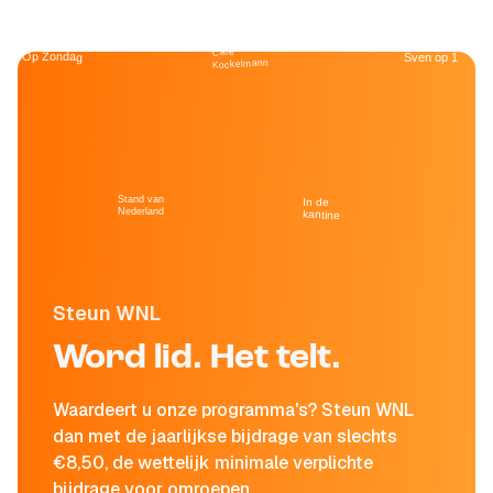
Café
Op Zondag
Sven op 1
Kockelmann
Stand van
In de
Nederland
kantine
Steun WNL
Word lid. Het telt.
Waardeert u onze programma's? Steun WNL
dan met de jaarlijkse bijdrage van slechts
€8,50, de wettelijk minimale verplichte
bijdrage voor omroepen.