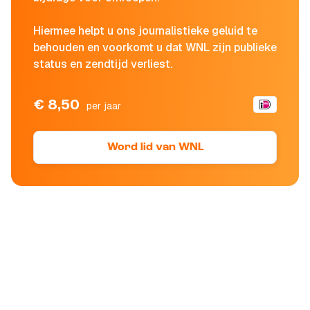
Hiermee helpt u ons journalistieke geluid te
behouden en voorkomt u dat WNL zijn publieke
status en zendtijd verliest.
€ 8,50
per jaar
Word lid van WNL