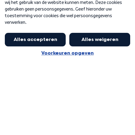
Word Lid
Meer WNL voor jou
Burgemeester Halsema kritisch:
kabinet deinsde in coronaperiode
Algemene voorwaarden
Cookie-instellingen
terug voor landelijke regie bij
Privacy statement
demonstraties