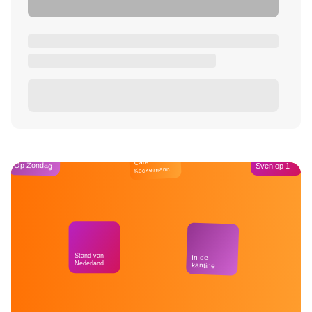
Café
Op Zondag
Sven op 1
Kockelmann
Stand van
In de
Nederland
kantine