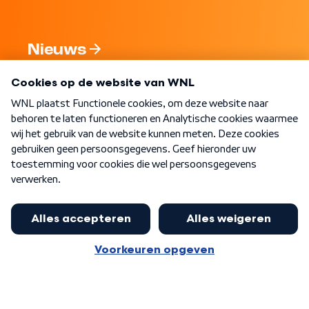
Nieuws
Programma's
Over WNL
Nieuwsbrief
Word Lid
Meer WNL voor jou
Jan Paternotte optimistisch over