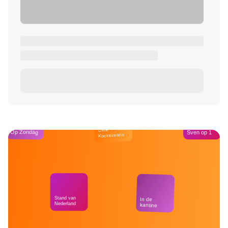
Café
Op Zondag
Sven op 1
Kockelmann
Stand van
In de
Nederland
kantine