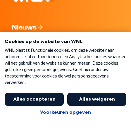
Nieuws
Programma's
Over WNL
Nieuwsbrief
Word Lid
Meer WNL voor jou