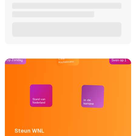
Café
Op Zondag
Sven op 1
Kockelmann
Stand van
In de
Nederland
kantine
Steun WNL