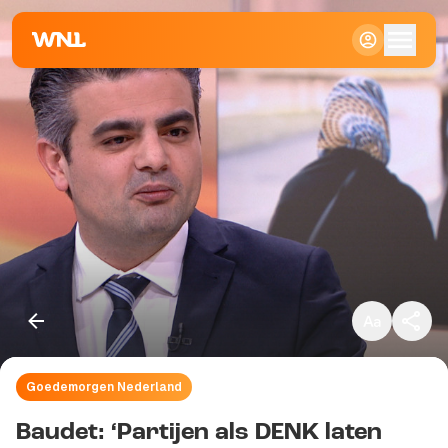
Klein
Standaard
Groot
Goedemorgen Nederland
Kopieer link
Baudet: ‘Partijen als DENK laten