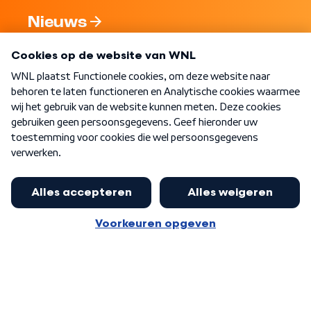
Nieuws
Programma's
Over WNL
Nieuwsbrief
Word Lid
Meer WNL voor jou
Nieuwe ‘onderkoning’ Buma wil tot
zijn 70ste aanblijven
Algemene voorwaarden
Cookie-instellingen
Privacy statement