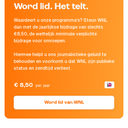
Word lid. Het telt.
Waardeert u onze programma's? Steun WNL
dan met de jaarlijkse bijdrage van slechts
€8,50, de wettelijk minimale verplichte
bijdrage voor omroepen.
Hiermee helpt u ons journalistieke geluid te
behouden en voorkomt u dat WNL zijn publieke
status en zendtijd verliest.
€ 8,50
per jaar
Word lid van WNL