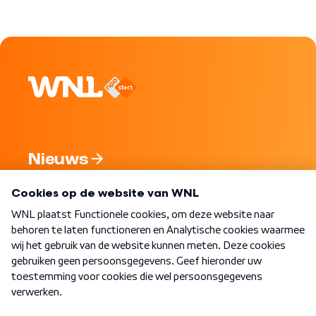
Nieuws
Programma's
Over WNL
Nieuwsbrief
Word Lid