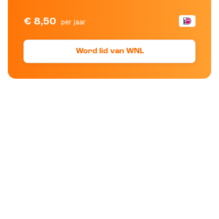
€ 8,50
per jaar
Word lid van WNL