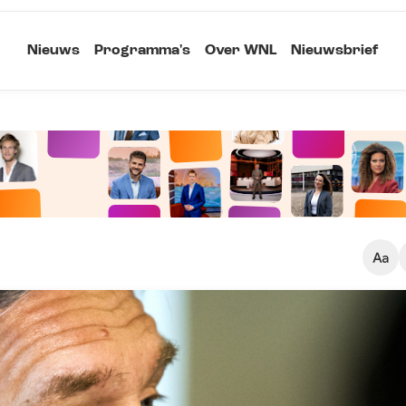
Nieuws
Programma's
Over WNL
Nieuwsbrief
Klein
Kopieer link
Standaard
Groot