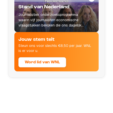
Stand van Nederland
Journalistiek onderzoeksprogramma
waarin vijf journalisten economische
vraagstukken bekijken die ons dagelijks
leven raken.
Jouw stem telt
Steun ons voor slechts €8,50 per jaar. WNL
is er voor u.
Word lid van WNL