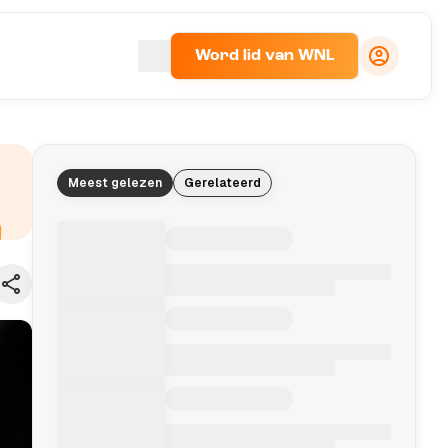
Word lid van WNL
Meest gelezen
Gerelateerd