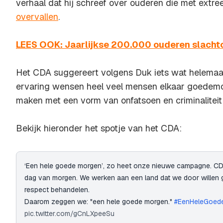
verhaal dat hij schreef over ouderen die met ext
overvallen
.
LEES OOK: Jaarlijkse 200.000 ouderen slachto
Het CDA suggereert volgens Duk iets wat helemaal n
ervaring wensen heel veel mensen elkaar goedemo
maken met een vorm van onfatsoen en criminaliteit 
Bekijk hieronder het spotje van het CDA:
‘Een hele goede morgen’, zo heet onze nieuwe campagne. CDA-
dag van morgen. We werken aan een land dat we door willen 
respect behandelen.
Daarom zeggen we: "een hele goede morgen."
#EenHeleGoed
pic.twitter.com/gCnLXpeeSu