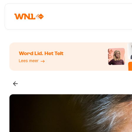
Word Lid. Het Telt
Lees meer