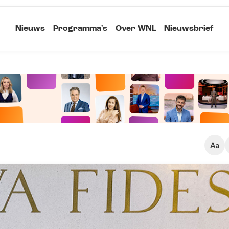
Nieuws
Programma's
Over WNL
Nieuwsbrief
Klein
Kopieer link
Standaard
Groot