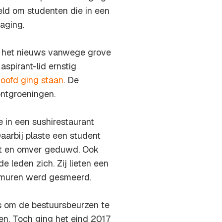
eld om studenten die in een
aging.
in het nieuws vanwege grove
aspirant-lid ernstig
hoofd ging staan
. De
ontgroeningen.
e in een sushirestaurant
Daarbij plaste een student
ot en omver geduwd. Ook
 leden zich. Zij lieten een
e muren werd gesmeerd.
s om de bestuursbeurzen te
en. Toch ging het eind 2017