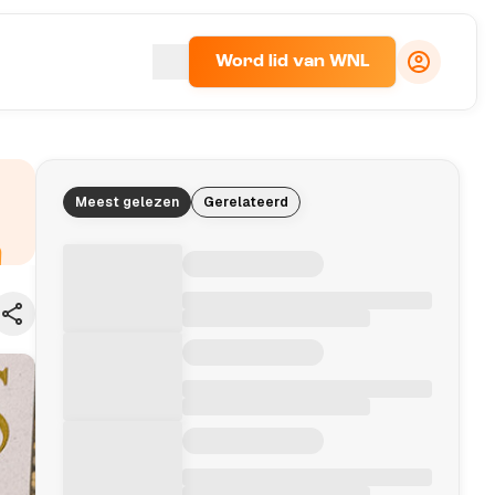
Word lid van WNL
Meest gelezen
Gerelateerd