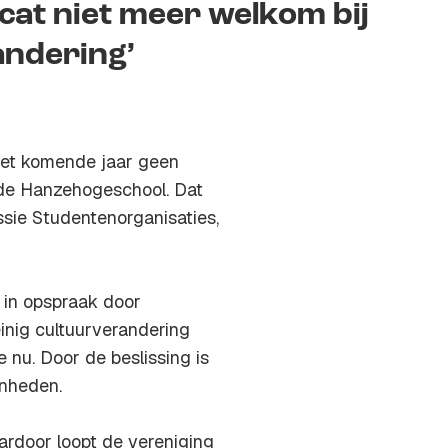
cat niet meer welkom bij
randering’
 het komende jaar geen
n de Hanzehogeschool. Dat
ssie Studentenorganisaties,
 in opspraak door
inig cultuurverandering
 nu. Door de beslissing is
enheden.
ardoor loopt de vereniging