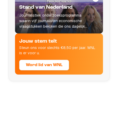
Stand van Nederland
Journalistiek onderzoeksprogramma
waarin vijf journalisten economische
vraagstukken bekijken die ons dagelijks
leven raken.
Jouw stem telt
Steun ons voor slechts €8,50 per jaar. WNL
is er voor u.
Word lid van WNL