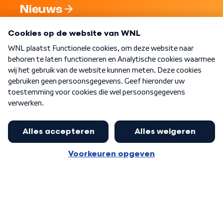
Nieuws
Programma's
Over WNL
Nieuwsbrief
Word Lid
Meer WNL voor jou
'We moeten ons doodschamen':
experts luiden noodklok over dalend
Algemene voorwaarden
Cookie-instellingen
leesniveau Nederlandse kinderen
Privacy statement