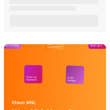
Café
Op Zondag
Sven op 1
Kockelmann
Stand van
In de
Nederland
kantine
Steun WNL