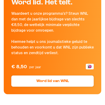
Word lid. Het telt.
Waardeert u onze programma's? Steun WNL
dan met de jaarlijkse bijdrage van slechts
€8,50, de wettelijk minimale verplichte
bijdrage voor omroepen.
Hiermee helpt u ons journalistieke geluid te
behouden en voorkomt u dat WNL zijn publieke
status en zendtijd verliest.
€ 8,50
per jaar
Word lid van WNL