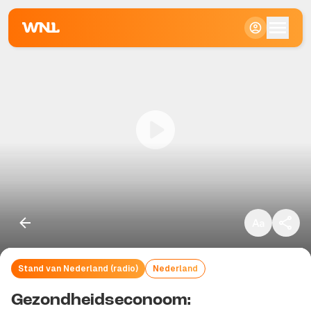
Klein
Standaard
Groot
Stand van Nederland (radio)
Nederland
Kopieer link
Gezondheidseconoom: