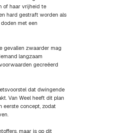
 of haar vrijheid te
n hard gestraft worden als
l doden met een
lke gevallen zwaarder mag
t iemand langzaam
ndvoorwaarden gecreëerd
wetsvoorstel dat dwingende
t. Van Weel heeft dit plan
 eerste concept, zodat
ven.
offers, maar is op dit