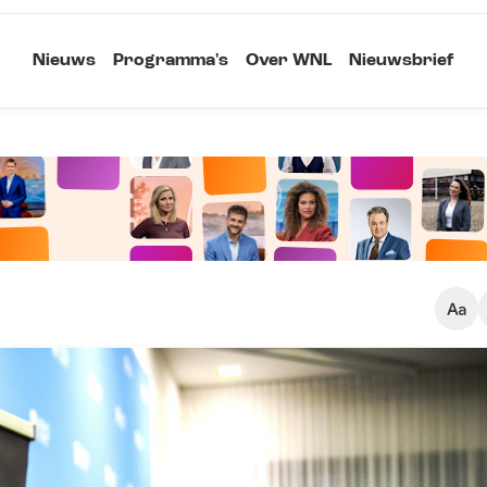
Nieuws
Programma's
Over WNL
Nieuwsbrief
Klein
Kopieer link
Standaard
Groot