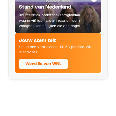
Stand van Nederland
Journalistiek onderzoeksprogramma
waarin vijf journalisten economische
vraagstukken bekijken die ons dagelijks
leven raken.
Jouw stem telt
Steun ons voor slechts €8,50 per jaar. WNL
is er voor u.
Word lid van WNL