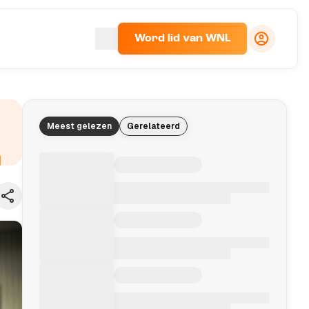
Word lid van WNL
Meest gelezen
Gerelateerd