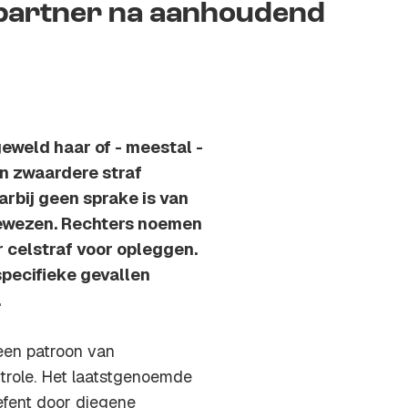
partner na aanhoudend
eweld haar of - meestal -
en zwaardere straf
arbij geen sprake is van
 bewezen. Rechters noemen
 celstraf voor opleggen.
 specifieke gevallen
.
een patroon van
trole. Het laatstgenoemde
efent door diegene