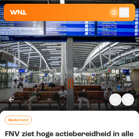
Klein
Standaard
Groot
ANP
Nederland
Kopieer link
FNV ziet hoge actiebereidheid in alle