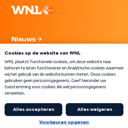
Nieuws
Programma's
Over WNL
Nieuwsbrief
Word Lid