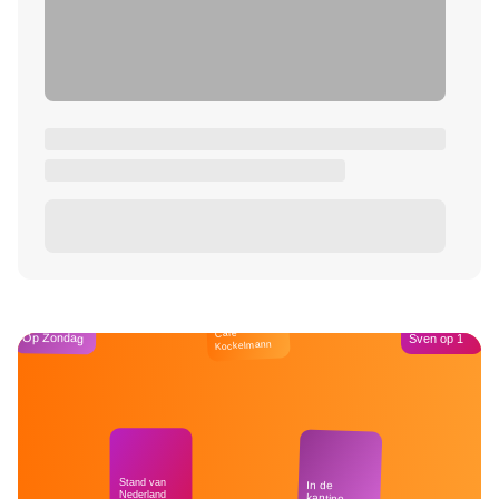
Café
Op Zondag
Sven op 1
Kockelmann
Stand van
In de
Nederland
kantine