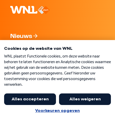
Nieuws
Programma's
Over WNL
Nieuwsbrief
Word Lid