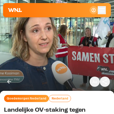
Klein
Standaard
Groot
WNL
Goedemorgen Nederland
Nederland
Kopieer link
Landelijke OV-staking tegen