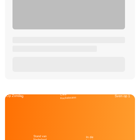
Café
Op Zondag
Sven op 1
Kockelmann
Stand van
In de
Nederland