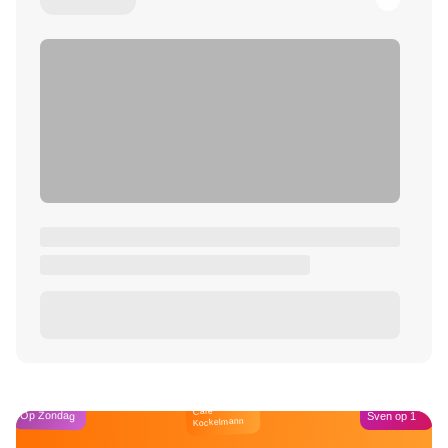
Café
Op Zondag
Sven op 1
Kockelmann