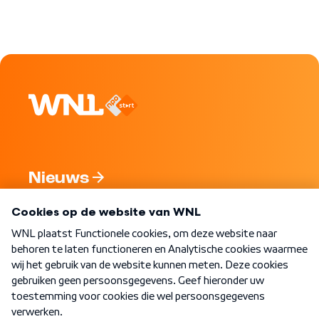
Nieuws
Programma's
Over WNL
Nieuwsbrief
Word Lid