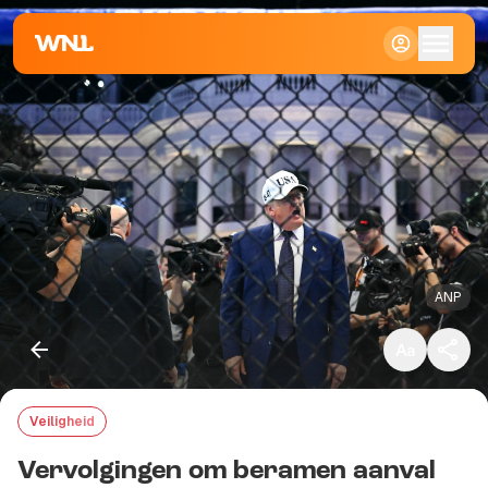
Klein
Standaard
Groot
ANP
Veiligheid
Kopieer link
Vervolgingen om beramen aanval