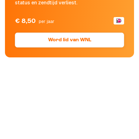
status en zendtijd verliest.
€ 8,50
per jaar
Word lid van WNL