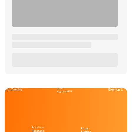
Café
Op Zondag
Sven op 1
Kockelmann
Stand van
In de
Nederland
kantine