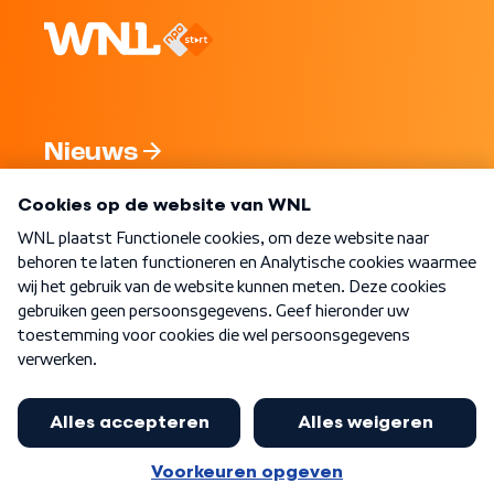
Nieuws
Programma's
Over WNL
Nieuwsbrief
Word Lid