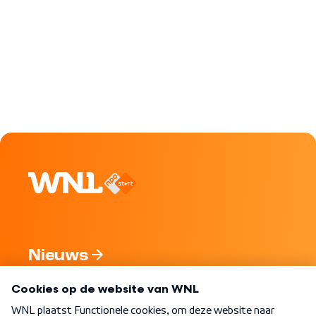
Nieuws
Programma's
Over WNL