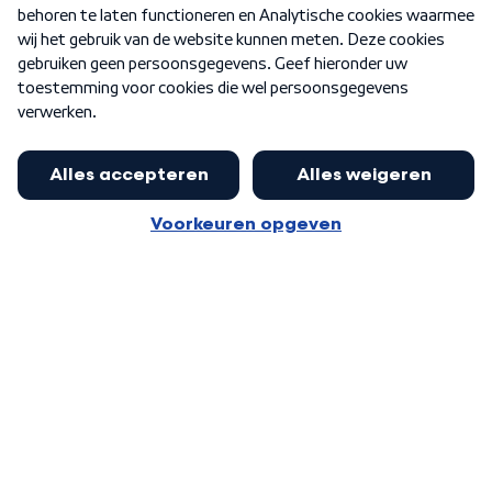
Nieuwsbrief
Word Lid
Meer WNL voor jou
Nieuwe ‘onderkoning’ Buma wil tot
zijn 70ste aanblijven
Algemene voorwaarden
Cookie-instellingen
Privacy statement