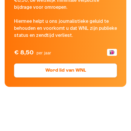
€8,50, de wettelijk minimale verplichte
bijdrage voor omroepen.
Hiermee helpt u ons journalistieke geluid te
behouden en voorkomt u dat WNL zijn publieke
status en zendtijd verliest.
€ 8,50
per jaar
Word lid van WNL