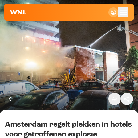
Klein
Standaard
Groot
Amsterdam regelt plekken in hotels
Kopieer link
voor getroffenen explosie