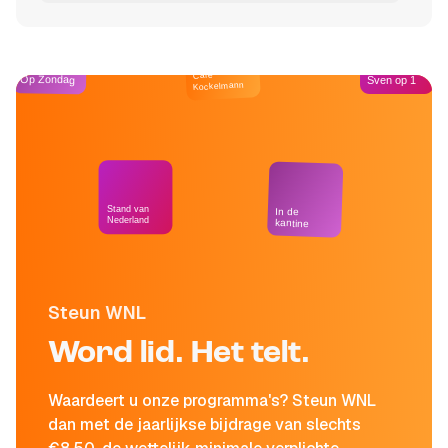
Café
Op Zondag
Sven op 1
Kockelmann
Stand van
In de
Nederland
kantine
Steun WNL
Word lid. Het telt.
Waardeert u onze programma's? Steun WNL
dan met de jaarlijkse bijdrage van slechts