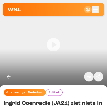
Klein
Standaard
Groot
Goedemorgen Nederland
Politiek
Kopieer link
Ingrid Coenradie (JA21) ziet niets in