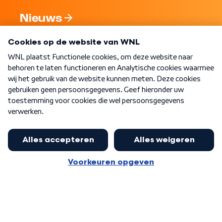
Nieuws
Programma's
Over WNL
Nieuwsbrief
Word Lid
Meer WNL voor jou
Huishoudens met thuisbatterij,
slimme laadpaal of warmtepomp
Algemene voorwaarden
Cookie-instellingen