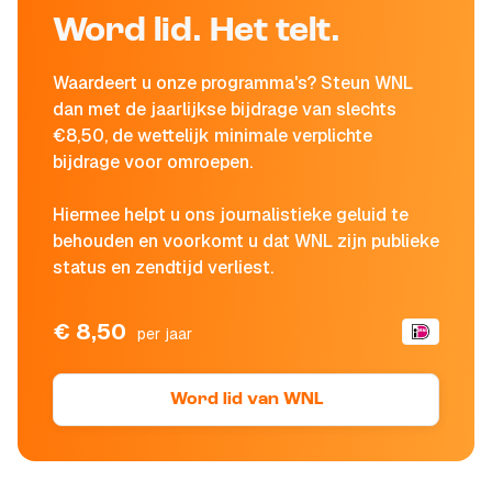
Word lid. Het telt.
Waardeert u onze programma's? Steun WNL
dan met de jaarlijkse bijdrage van slechts
€8,50, de wettelijk minimale verplichte
bijdrage voor omroepen.
Hiermee helpt u ons journalistieke geluid te
behouden en voorkomt u dat WNL zijn publieke
status en zendtijd verliest.
€ 8,50
per jaar
Word lid van WNL