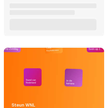
Café
Op Zondag
Sven op 1
Kockelmann
Stand van
In de
Nederland
kantine
Steun WNL