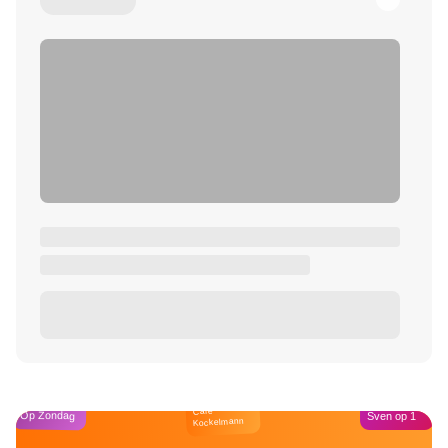
Café
Op Zondag
Sven op 1
Kockelmann