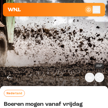
Klein
Standaard
Groot
ANP
Nederland
Kopieer link
Boeren mogen vanaf vrijdag