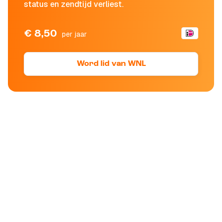
status en zendtijd verliest.
€ 8,50
per jaar
Word lid van WNL