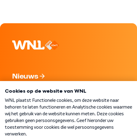
Nieuws
Programma's
Over WNL
Nieuwsbrief
Word Lid