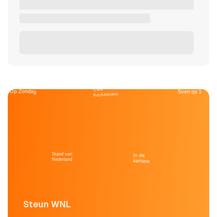
Café
Op Zondag
Sven op 1
Kockelmann
Stand van
In de
Nederland
kantine
Steun WNL