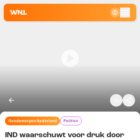
Klein
Standaard
Groot
Goedemorgen Nederland
Politiek
Kopieer link
IND waarschuwt voor druk door