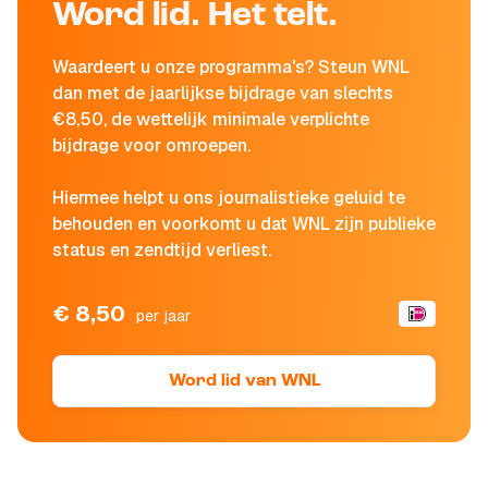
Word lid. Het telt.
Waardeert u onze programma's? Steun WNL
dan met de jaarlijkse bijdrage van slechts
€8,50, de wettelijk minimale verplichte
bijdrage voor omroepen.
Hiermee helpt u ons journalistieke geluid te
behouden en voorkomt u dat WNL zijn publieke
status en zendtijd verliest.
€ 8,50
per jaar
Word lid van WNL