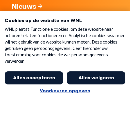
Nieuws
Programma's
Over WNL
Nieuwsbrief
Word Lid
Meer WNL voor jou
Huishoudens met thuisbatterij,
slimme laadpaal of warmtepomp
Algemene voorwaarden
Cookie-instellingen
kunnen geld gaan verdienen: 'Kan
Privacy statement