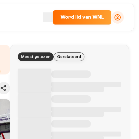
Word lid van WNL
Meest gelezen
Gerelateerd