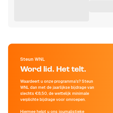
Steun WNL
Word lid. Het telt.
Waardeert u onze programma's? Steun
WNL dan met de jaarlijkse bijdrage van
slechts €8,50, de wettelijk minimale
verplichte bijdrage voor omroepen.
Hiermee helpt u ons journalistieke