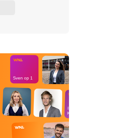
het Misdaad-
bureau
Sven op 1
In de
Kantine