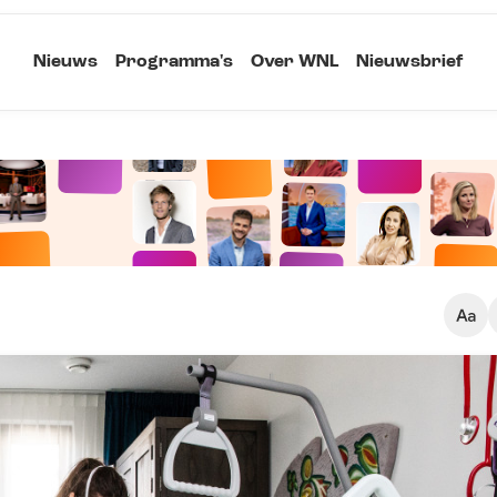
Nieuws
Programma's
Over WNL
Nieuwsbrief
Klein
Kopieer link
Standaard
Groot