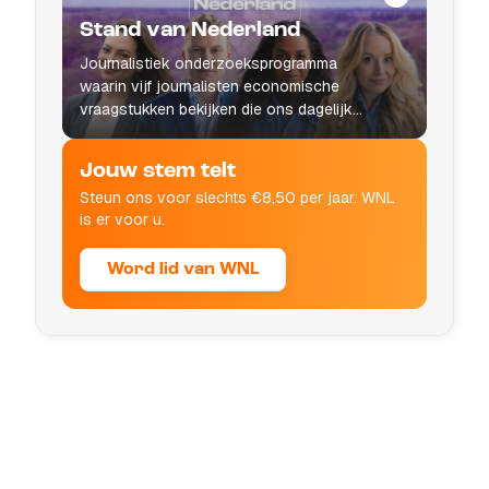
Stand van Nederland
Journalistiek onderzoeksprogramma
waarin vijf journalisten economische
vraagstukken bekijken die ons dagelijks
leven raken.
Jouw stem telt
Steun ons voor slechts €8,50 per jaar. WNL
is er voor u.
Word lid van WNL