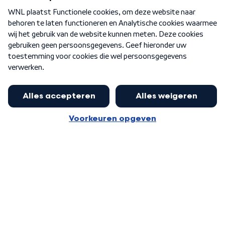
Over WNL
Nieuwsbrief
Word Lid
Meer WNL voor jou
Huishoudens met thuisbatterij,
slimme laadpaal of warmtepomp
Algemene voorwaarden
Cookie-instellingen
kunnen geld gaan verdienen: 'Kan
Privacy statement
op jaarbasis 500 euro opleveren'