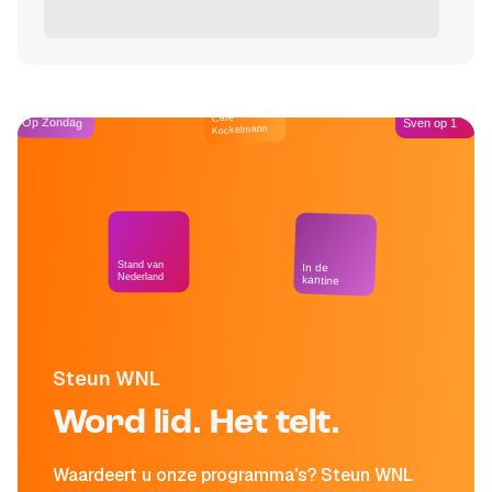
Café
Op Zondag
Sven op 1
Kockelmann
Stand van
In de
Nederland
kantine
Steun WNL
Word lid. Het telt.
Waardeert u onze programma's? Steun WNL