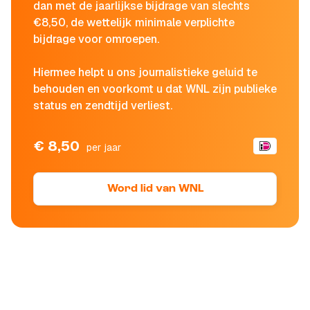
dan met de jaarlijkse bijdrage van slechts
€8,50, de wettelijk minimale verplichte
bijdrage voor omroepen.
Hiermee helpt u ons journalistieke geluid te
behouden en voorkomt u dat WNL zijn publieke
status en zendtijd verliest.
€ 8,50
per jaar
Word lid van WNL