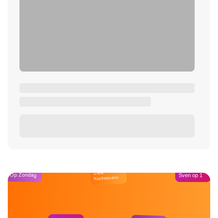
Café
Op Zondag
Sven op 1
Kockelmann