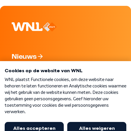
Nieuws
Programma's
Over WNL
Nieuwsbrief
Word Lid