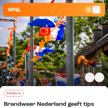
Klein
Standaard
Groot
ANP
Veiligheid
Kopieer link
Brandweer Nederland geeft tips