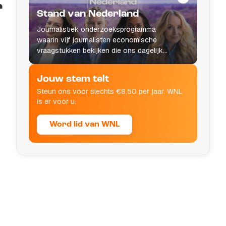
r
Stand van Nederland
Journalistiek onderzoeksprogramma
waarin vijf journalisten economische
vraagstukken bekijken die ons dagelijks
leven raken.
Jouw stem telt
Steun ons voor slechts €8,50 per jaar. WNL
is er voor u.
Word lid van WNL