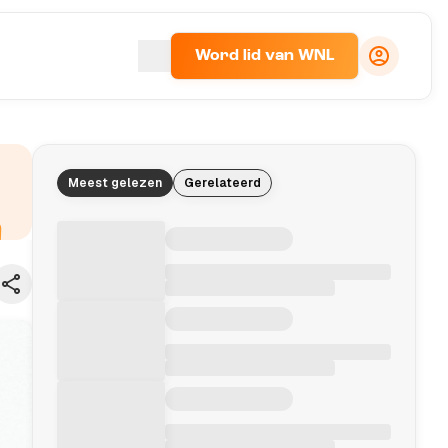
Word lid van WNL
Meest gelezen
Gerelateerd