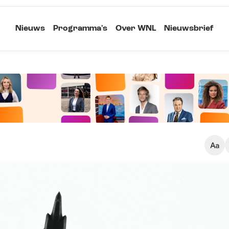
Nieuws
Programma's
Over WNL
Nieuwsbrief
Klein
Kopieer link
Standaard
Groot