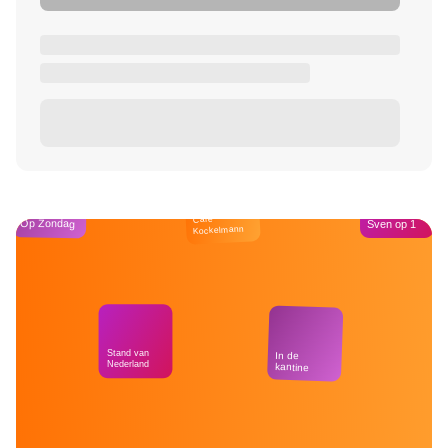
Café
Op Zondag
Sven op 1
Kockelmann
Stand van
In de
Nederland
kantine