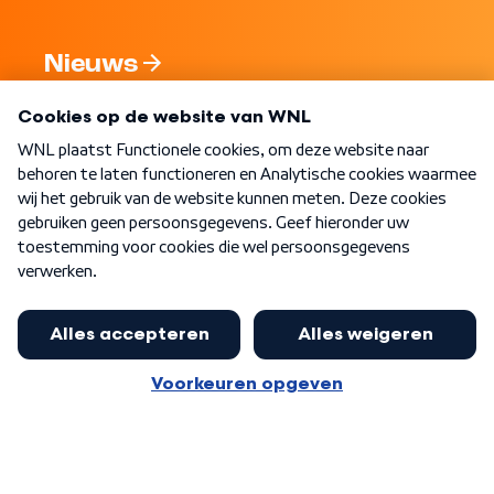
Nieuws
Programma's
Over WNL
Nieuwsbrief
Word Lid
Meer WNL voor jou
Huishoudens met thuisbatterij,