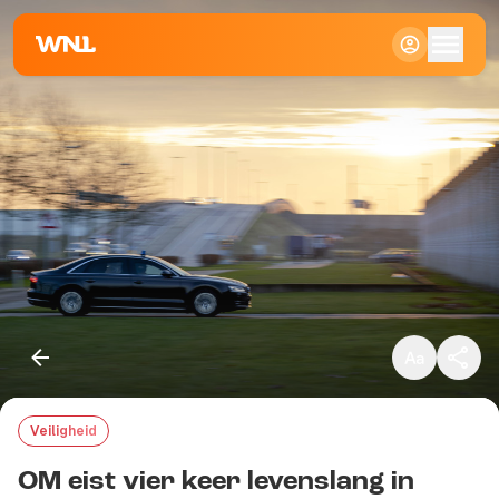
Klein
Standaard
Groot
Veiligheid
Kopieer link
OM eist vier keer levenslang in