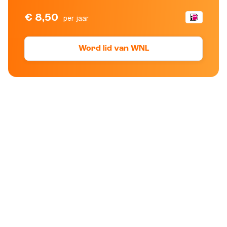
€ 8,50
per jaar
Word lid van WNL