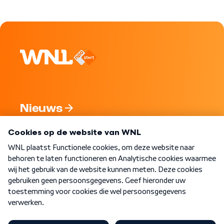
Nieuws
Programma's
Over WNL
Nieuwsbrief
Word Lid