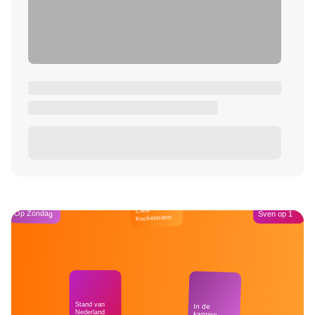
Café
Op Zondag
Sven op 1
Kockelmann
Stand van
In de
Nederland
kantine