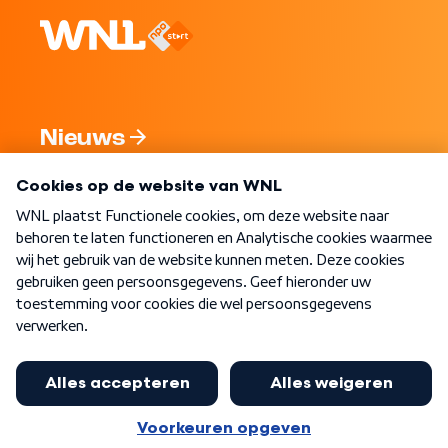
Nieuws
Programma's
Over WNL
Nieuwsbrief
Word Lid