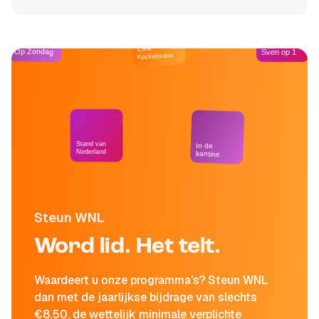
Café
Op Zondag
Sven op 1
Kockelmann
Stand van
In de
Nederland
kantine
Steun WNL
Word lid. Het telt.
Waardeert u onze programma's? Steun WNL
dan met de jaarlijkse bijdrage van slechts
€8,50, de wettelijk minimale verplichte