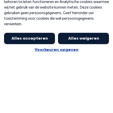
Nieuwsbrief
Word Lid
Meer WNL voor jou
Huishoudens met thuisbatterij,
slimme laadpaal of warmtepomp
Algemene voorwaarden
Cookie-instellingen
kunnen geld gaan verdienen: 'Kan
Privacy statement
op jaarbasis 500 euro opleveren'