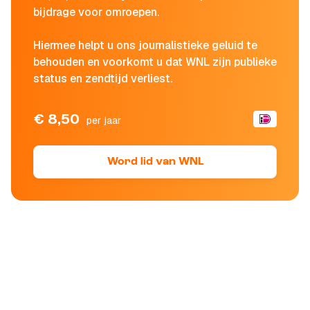
bijdrage voor omroepen.
Hiermee helpt u ons journalistieke geluid te
behouden en voorkomt u dat WNL zijn publieke
status en zendtijd verliest.
€ 8,50
per jaar
Word lid van WNL