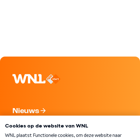
Nieuws
Programma's
Over WNL