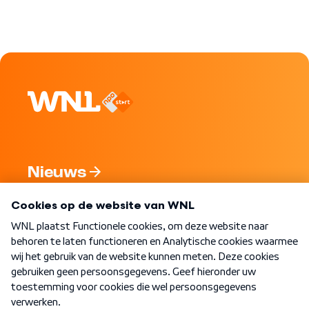
Nieuws
Programma's
Over WNL
Nieuwsbrief
Word Lid