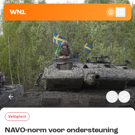
Klein
Standaard
Groot
Veiligheid
Kopieer link
NAVO-norm voor ondersteuning