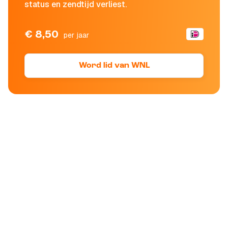
status en zendtijd verliest.
€ 8,50
per jaar
Word lid van WNL