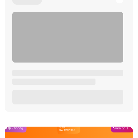
Café
Op Zondag
Sven op 1
Kockelmann