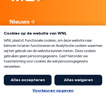
Nieuws
Programma's
Over WNL
Nieuwsbrief
Word Lid
Meer WNL voor jou