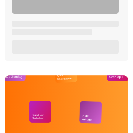
Café
Op Zondag
Sven op 1
Kockelmann
Stand van
In de
Nederland
kantine