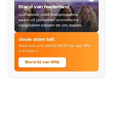
Stand van Nederland
Journalistiek onderzoeksprogramma
waarin vijf journalisten economische
vraagstukken bekijken die ons dagelijks
leven raken.
Jouw stem telt
Steun ons voor slechts €8,50 per jaar. WNL
is er voor u.
Word lid van WNL