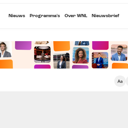
Nieuws
Programma's
Over WNL
Nieuwsbrief
Klein
Kopieer link
Standaard
Groot