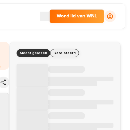
Word lid van WNL
Meest gelezen
Gerelateerd