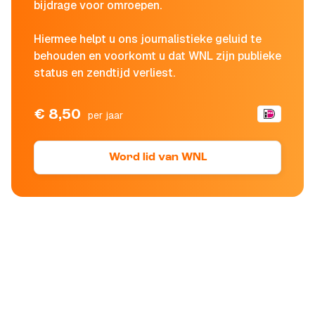
bijdrage voor omroepen.
Hiermee helpt u ons journalistieke geluid te
behouden en voorkomt u dat WNL zijn publieke
status en zendtijd verliest.
€ 8,50
per jaar
Word lid van WNL