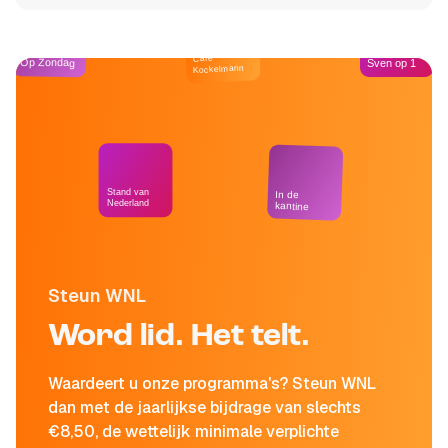
Café
Op Zondag
Sven op 1
Kockelmann
Stand van
In de
Nederland
kantine
Steun WNL
Word lid. Het telt.
Waardeert u onze programma's? Steun WNL
dan met de jaarlijkse bijdrage van slechts
€8,50, de wettelijk minimale verplichte