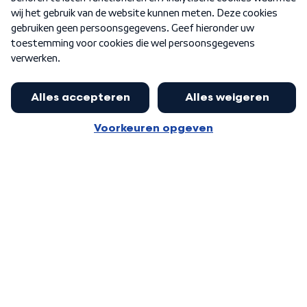
Word Lid
Meer WNL voor jou
Huishoudens met thuisbatterij,
slimme laadpaal of warmtepomp
Algemene voorwaarden
Cookie-instellingen
kunnen geld gaan verdienen: 'Kan
Privacy statement
op jaarbasis 500 euro opleveren'