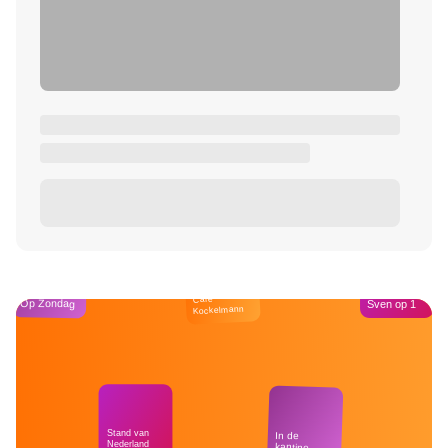
Café
Op Zondag
Sven op 1
Kockelmann
Stand van
In de
Nederland
kantine