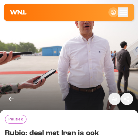
Klein
Standaard
Groot
Politiek
Kopieer link
Rubio: deal met Iran is ook