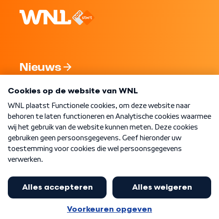
Nieuws
Programma's
Over WNL
Nieuwsbrief
Word Lid