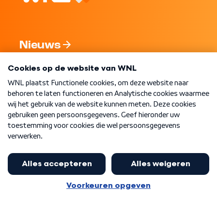
Nieuws
Programma's
Over WNL
Nieuwsbrief
Word Lid
Meer WNL voor jou