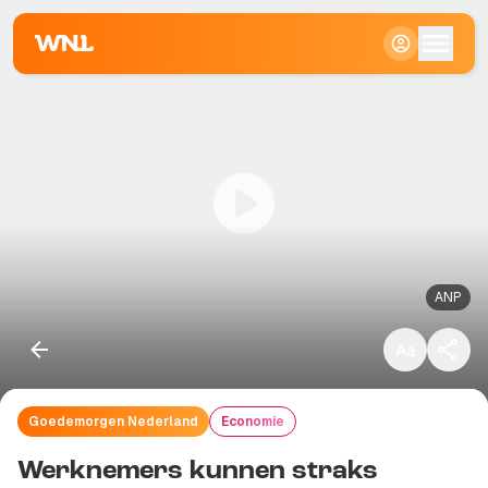
Klein
Standaard
Groot
ANP
Goedemorgen Nederland
Economie
Kopieer link
Werknemers kunnen straks