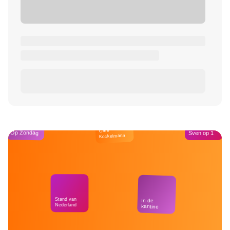
Café
Op Zondag
Sven op 1
Kockelmann
Stand van
In de
Nederland
kantine