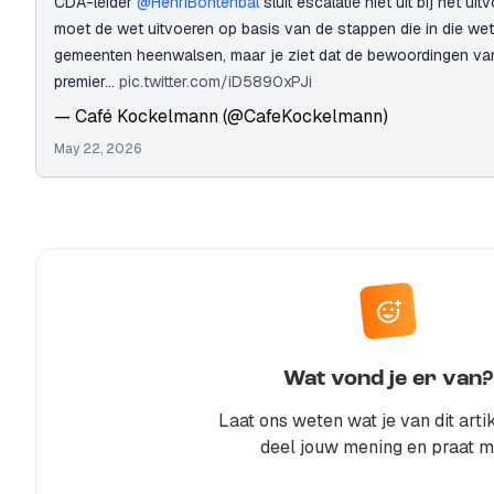
CDA-leider
@HenriBontenbal
sluit escalatie niet uit bij het u
moet de wet uitvoeren op basis van de stappen die in die wet z
gemeenten heenwalsen, maar je ziet dat de bewoordingen van
premier…
pic.twitter.com/iD5890xPJi
— Café Kockelmann (@CafeKockelmann)
May 22, 2026
Wat vond je er van?
Laat ons weten wat je van dit artik
deel jouw mening en praat m