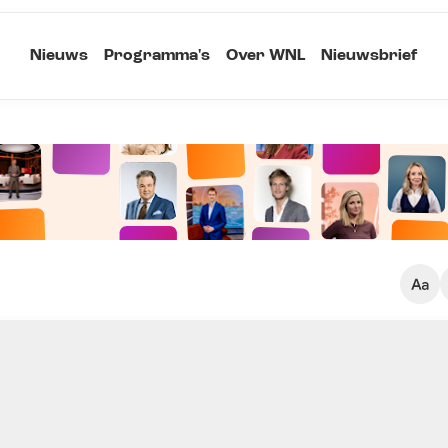
Nieuws
Programma's
Over WNL
Nieuwsbrief
Klein
Kopieer link
Standaard
Groot