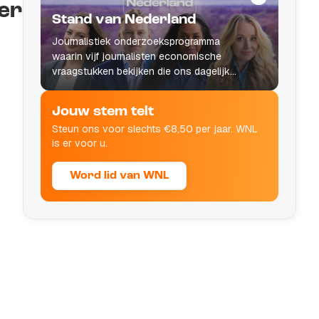
er
Stand van Nederland
Journalistiek onderzoeksprogramma
waarin vijf journalisten economische
vraagstukken bekijken die ons dagelijks
leven raken.
Jouw stem telt
Steun ons voor slechts €8,50 per jaar. WNL
is er voor u.
Word lid van WNL