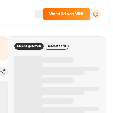
Word lid van WNL
Meest gelezen
Gerelateerd