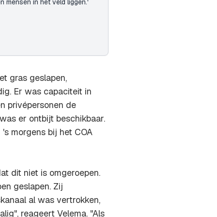
en mensen in het veld liggen.'
t gras geslapen,
g. Er was capaciteit in
n privépersonen de
was er ontbijt beschikbaar.
 's morgens bij het COA
t dit niet is omgeroepen.
en geslapen. Zij
skanaal al was vertrokken,
alig", reageert Velema. "Als