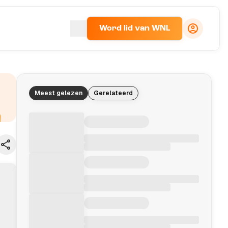
Word lid van WNL
Meest gelezen
Gerelateerd