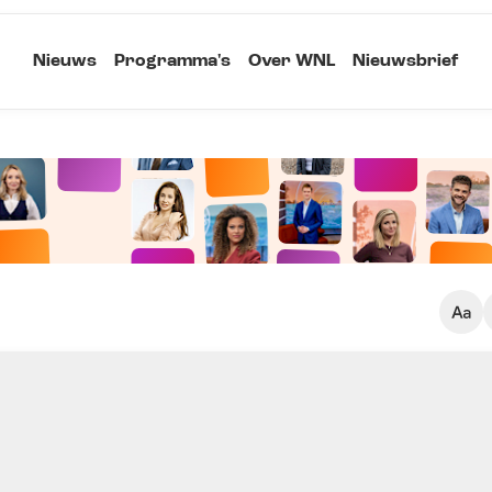
Nieuws
Programma's
Over WNL
Nieuwsbrief
Klein
Kopieer link
Standaard
Groot