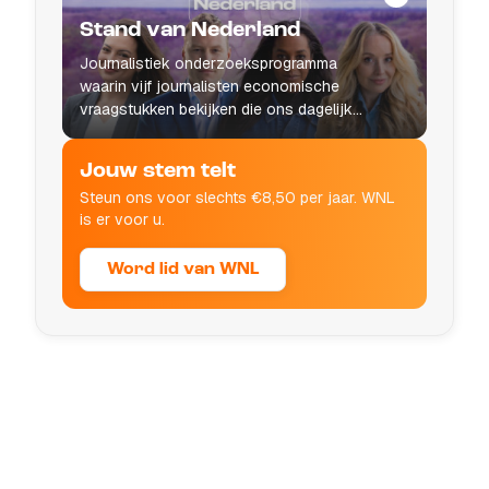
Stand van Nederland
Journalistiek onderzoeksprogramma
waarin vijf journalisten economische
vraagstukken bekijken die ons dagelijks
leven raken.
Jouw stem telt
Steun ons voor slechts €8,50 per jaar. WNL
is er voor u.
Word lid van WNL