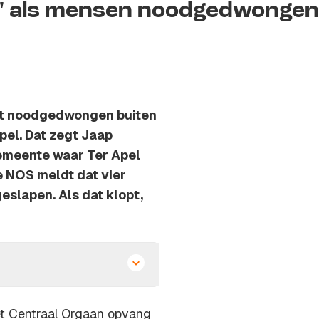
g' als mensen noodgedwongen
ht noodgedwongen buiten
pel. Dat zegt Jaap
emeente waar Ter Apel
e NOS meldt dat vier
eslapen. Als dat klopt,
et Centraal Orgaan opvang