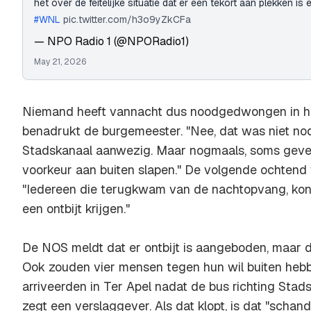
het over de feitelijke situatie dat er een tekort aan plekken is 
#WNL
pic.twitter.com/h3o9yZkCFa
— NPO Radio 1 (@NPORadio1)
May 21, 2026
Niemand heeft vannacht dus noodgedwongen in he
benadrukt de burgemeester. "Nee, dat was niet nodi
Stadskanaal aanwezig. Maar nogmaals, soms geve
voorkeur aan buiten slapen." De volgende ochtend 
"Iedereen die terugkwam van de nachtopvang, kon
een ontbijt krijgen."
De NOS meldt dat er ontbijt is aangeboden, maar da
Ook zouden vier mensen tegen hun wil buiten hebb
arriveerden in Ter Apel nadat de bus richting Stad
zegt een verslaggever. Als dat klopt, is dat "schand