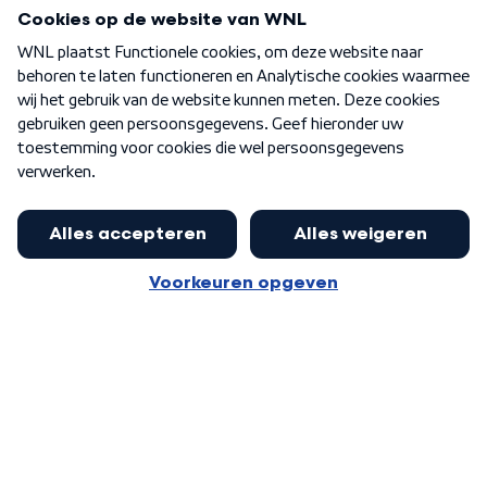
Programma's
Over WNL
Nieuwsbrief
Word Lid
Meer WNL voor jou
Huishoudens met thuisbatterij,
slimme laadpaal of warmtepomp
Algemene voorwaarden
Cookie-instellingen
kunnen geld gaan verdienen: 'Kan
Privacy statement
op jaarbasis 500 euro opleveren'