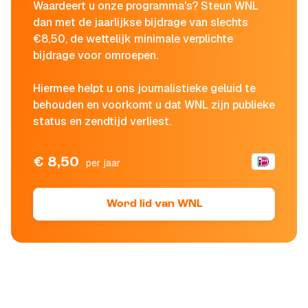
Waardeert u onze programma's? Steun WNL
dan met de jaarlijkse bijdrage van slechts
€8,50, de wettelijk minimale verplichte
bijdrage voor omroepen.
Hiermee helpt u ons journalistieke geluid te
behouden en voorkomt u dat WNL zijn publieke
status en zendtijd verliest.
€ 8,50
per jaar
Word lid van WNL