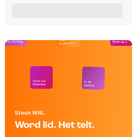
Café
Op Zondag
Sven op 1
Kockelmann
Stand van
In de
Nederland
kantine
Steun WNL
Word lid. Het telt.