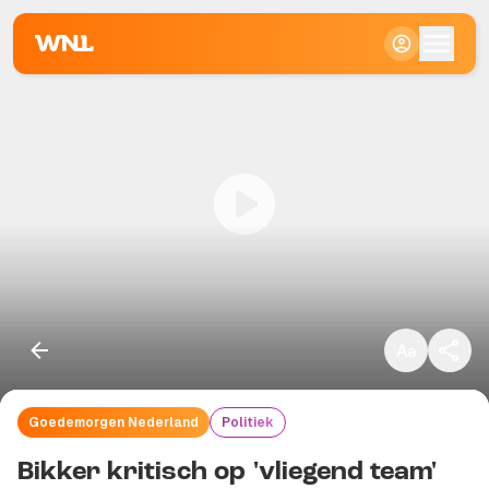
Klein
Standaard
Groot
Goedemorgen Nederland
Politiek
Kopieer link
Bikker kritisch op 'vliegend team'