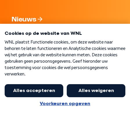
Nieuws
Programma's
Over WNL
Nieuwsbrief
Word Lid
Meer WNL voor jou
Huishoudens met thuisbatterij,