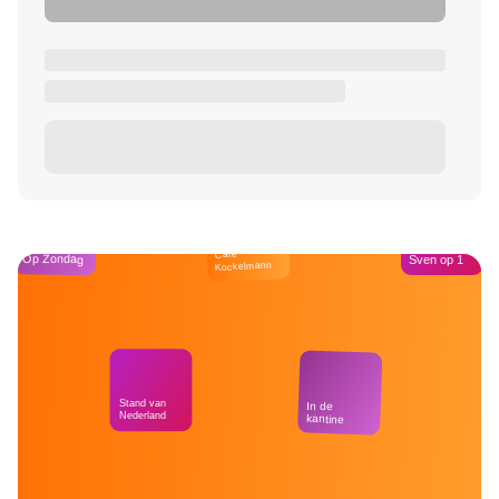
Café
Op Zondag
Sven op 1
Kockelmann
Stand van
In de
Nederland
kantine