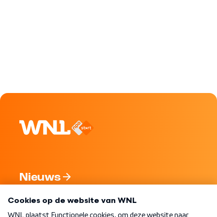
Nieuws
Programma's
Over WNL