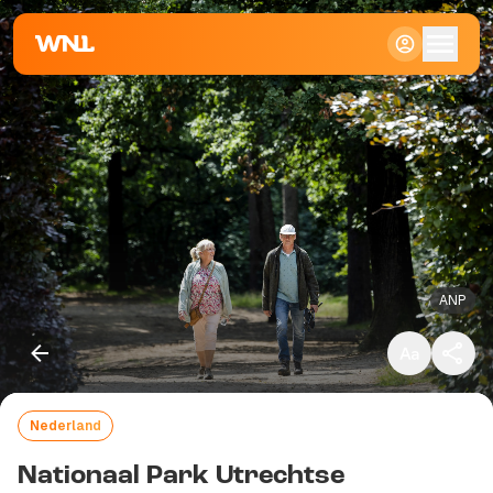
Klein
Standaard
Groot
ANP
Nederland
Kopieer link
Nationaal Park Utrechtse