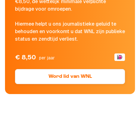
€8,50, de wettelijk minimale verplichte
bijdrage voor omroepen.
Hiermee helpt u ons journalistieke geluid te
behouden en voorkomt u dat WNL zijn publieke
status en zendtijd verliest.
€ 8,50
per jaar
Word lid van WNL