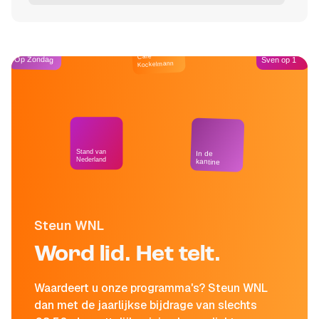
Café
Op Zondag
Sven op 1
Kockelmann
Stand van
In de
Nederland
kantine
Steun WNL
Word lid. Het telt.
Waardeert u onze programma's? Steun WNL
dan met de jaarlijkse bijdrage van slechts