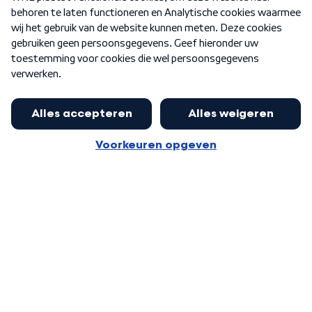
Nieuwsbrief
Word Lid
Meer WNL voor jou
Huishoudens met thuisbatterij,
slimme laadpaal of warmtepomp
Algemene voorwaarden
Cookie-instellingen
kunnen geld gaan verdienen: 'Kan
Privacy statement
op jaarbasis 500 euro opleveren'