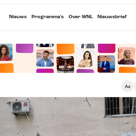
Nieuws
Programma's
Over WNL
Nieuwsbrief
Klein
Kopieer link
Standaard
Groot