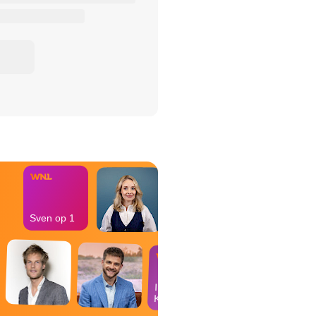
het Misdaad-
bureau
Sven op 1
In de
Kantine