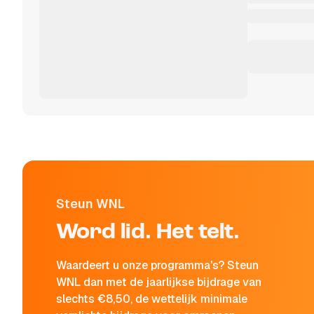
Steun WNL
Word lid. Het telt.
Waardeert u onze programma's? Steun
WNL dan met de jaarlijkse bijdrage van
slechts €8,50, de wettelijk minimale