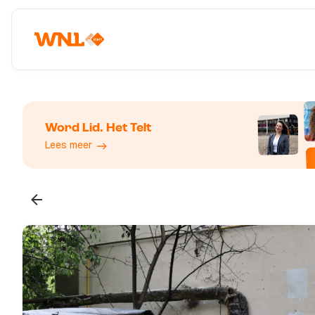
Word Lid. Het Telt
Lees meer