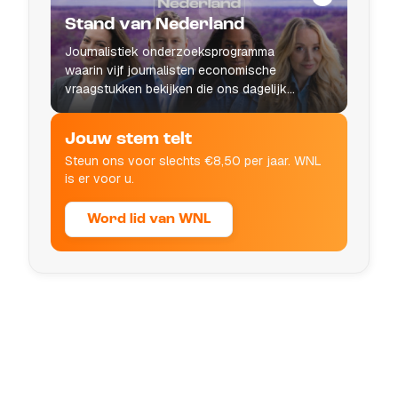
Stand van Nederland
Journalistiek onderzoeksprogramma
waarin vijf journalisten economische
vraagstukken bekijken die ons dagelijks
leven raken.
Jouw stem telt
Steun ons voor slechts €8,50 per jaar. WNL
is er voor u.
Word lid van WNL