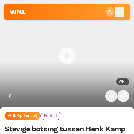
Klein
Standaard
Groot
WNL
WNL Op Zondag
Politiek
Kopieer link
Stevige botsing tussen Henk Kamp