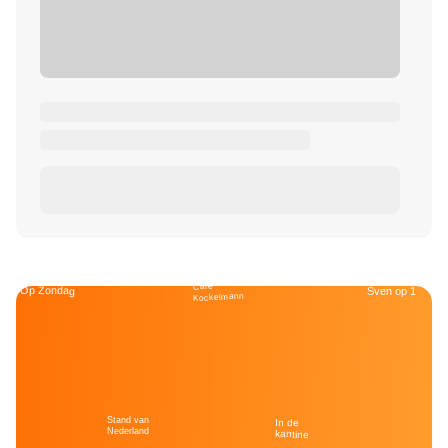
Café
Op Zondag
Sven op 1
Kockelmann
Stand van
In de
Nederland
kantine