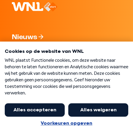
Nieuws
Programma's
Over WNL
Nieuwsbrief
Word Lid