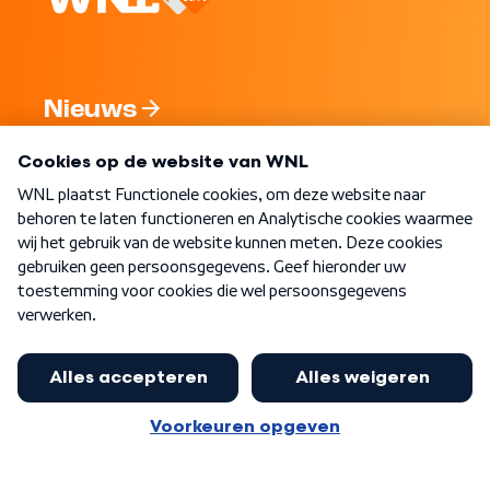
Nieuws
Programma's
Over WNL
Nieuwsbrief
Word Lid