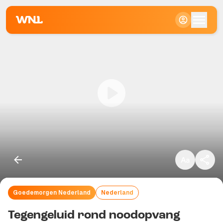
Klein
Standaard
Groot
Goedemorgen Nederland
Nederland
Kopieer link
Tegengeluid rond noodopvang