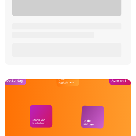
Café
Op Zondag
Sven op 1
Kockelmann
Stand van
In de
Nederland
kantine