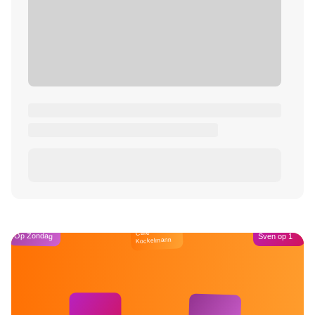
Café
Op Zondag
Sven op 1
Kockelmann