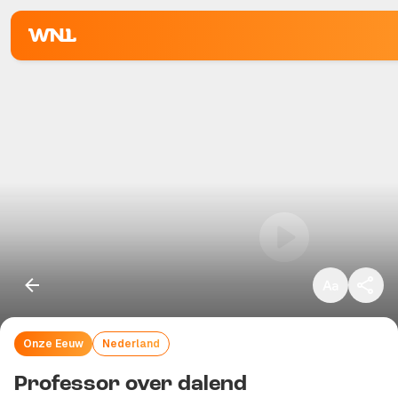
Klein
Standaard
Groot
Onze Eeuw
Nederland
Kopieer link
Professor over dalend