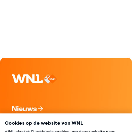
Nieuws
Programma's
Over WNL