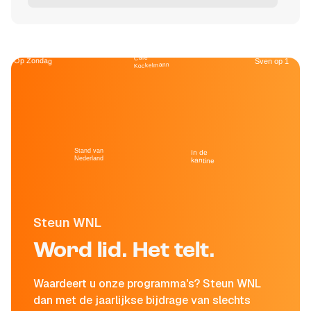
Café
Op Zondag
Sven op 1
Kockelmann
Stand van
In de
Nederland
kantine
Steun WNL
Word lid. Het telt.
Waardeert u onze programma's? Steun WNL
dan met de jaarlijkse bijdrage van slechts