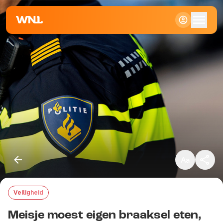
Klein
Standaard
Groot
Veiligheid
Kopieer link
Meisje moest eigen braaksel eten,