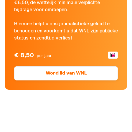
€8,50, de wettelijk minimale verplichte
bijdrage voor omroepen.
Hiermee helpt u ons journalistieke geluid te
behouden en voorkomt u dat WNL zijn publieke
status en zendtijd verliest.
€ 8,50
per jaar
Word lid van WNL