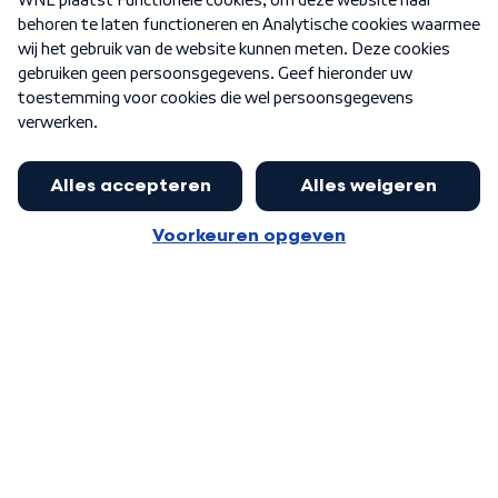
Nieuwsbrief
Word Lid
Meer WNL voor jou
Nieuwe ‘onderkoning’ Buma wil tot
zijn 70ste aanblijven
Algemene voorwaarden
Cookie-instellingen
Privacy statement