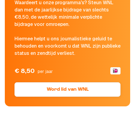
Waardeert u onze programma's? Steun WNL
dan met de jaarlijkse bijdrage van slechts
€8,50, de wettelijk minimale verplichte
bijdrage voor omroepen.
Hiermee helpt u ons journalistieke geluid te
behouden en voorkomt u dat WNL zijn publieke
status en zendtijd verliest.
€ 8,50
per jaar
Word lid van WNL