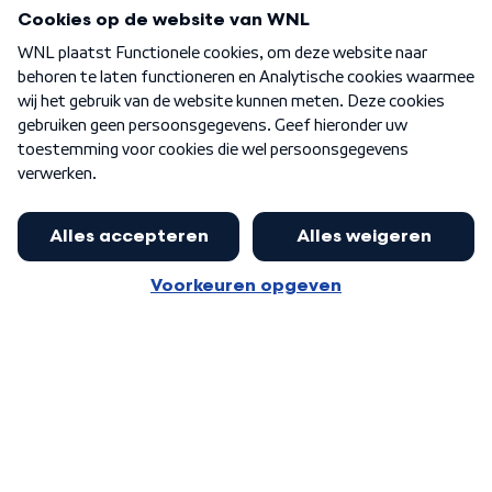
Programma's
Over WNL
Nieuwsbrief
Word Lid
Meer WNL voor jou
Burgemeester Halsema kritisch:
kabinet deinsde in coronaperiode
Algemene voorwaarden
Cookie-instellingen
terug voor landelijke regie bij
Privacy statement
demonstraties