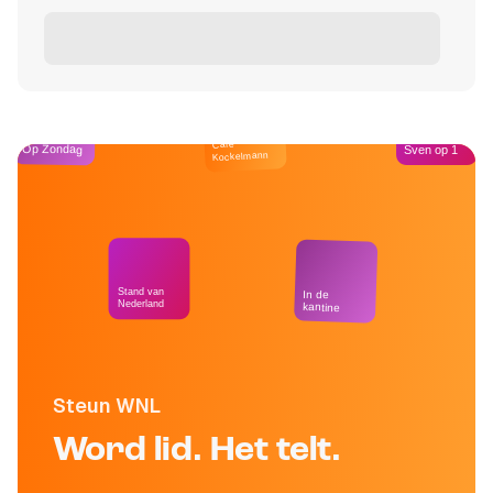
Café
Op Zondag
Sven op 1
Kockelmann
Stand van
In de
Nederland
kantine
Steun WNL
Word lid. Het telt.