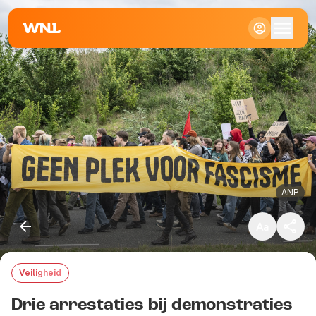
Klein
Standaard
Groot
ANP
Veiligheid
Kopieer link
Drie arrestaties bij demonstraties