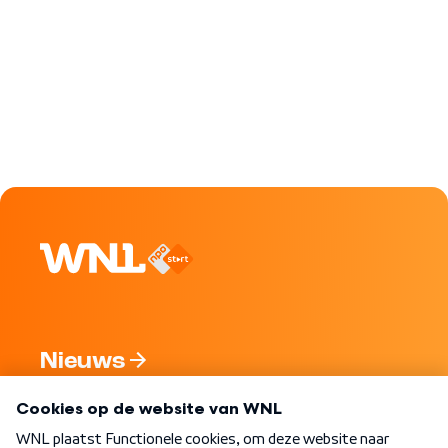
Nieuws
Programma's
Over WNL