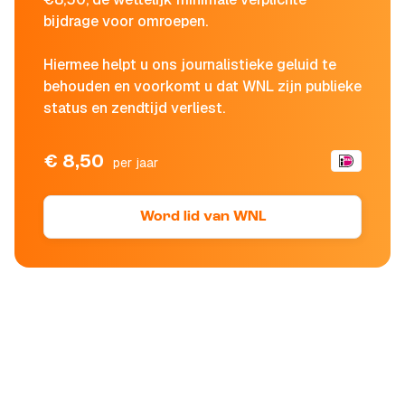
bijdrage voor omroepen.
Hiermee helpt u ons journalistieke geluid te
behouden en voorkomt u dat WNL zijn publieke
status en zendtijd verliest.
€ 8,50
per jaar
Word lid van WNL