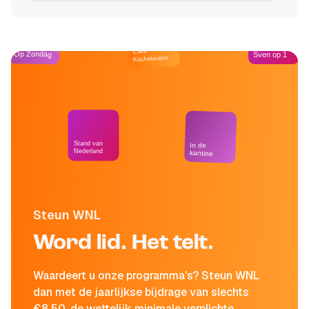
Café
Op Zondag
Sven op 1
Kockelmann
Stand van
In de
Nederland
kantine
Steun WNL
Word lid. Het telt.
Waardeert u onze programma's? Steun WNL
dan met de jaarlijkse bijdrage van slechts
€8,50, de wettelijk minimale verplichte