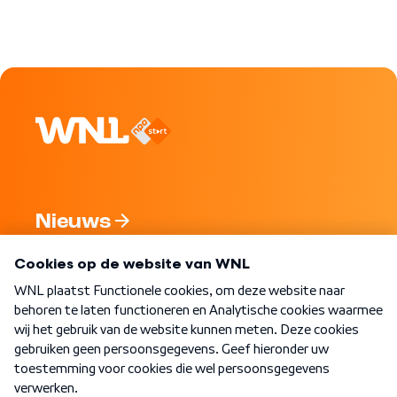
Nieuws
Programma's
Over WNL
Nieuwsbrief
Word Lid