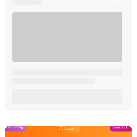
Café
Op Zondag
Sven op 1
Kockelmann