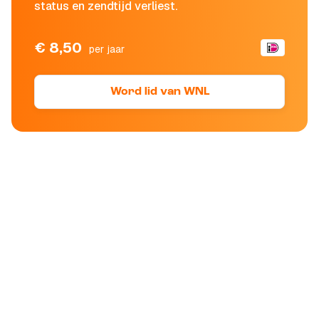
status en zendtijd verliest.
€ 8,50
per jaar
Word lid van WNL