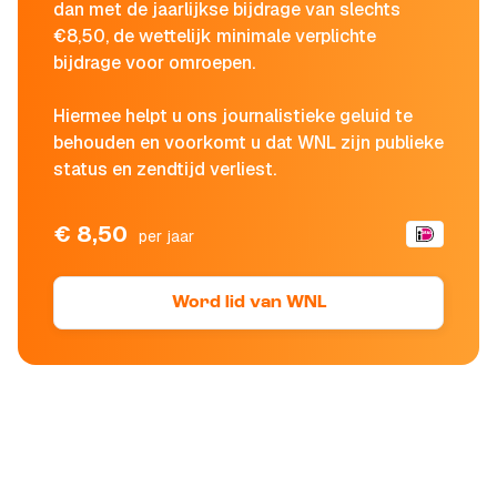
dan met de jaarlijkse bijdrage van slechts
€8,50, de wettelijk minimale verplichte
bijdrage voor omroepen.
Hiermee helpt u ons journalistieke geluid te
behouden en voorkomt u dat WNL zijn publieke
status en zendtijd verliest.
€ 8,50
per jaar
Word lid van WNL