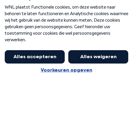
Over WNL
Nieuwsbrief
Word Lid
Meer WNL voor jou
Jan Paternotte optimistisch over
stikstofdebat: 'Geen zwakker
Algemene voorwaarden
Cookie-instellingen
pakket, maar ideeën om het te
Privacy statement
versterken zijn welkom'