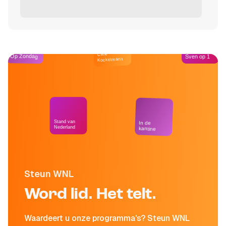
Café
Op Zondag
Sven op 1
Kockelmann
Stand van
In de
Nederland
kantine
Steun WNL
Word lid. Het telt.
Waardeert u onze programma's? Steun WNL