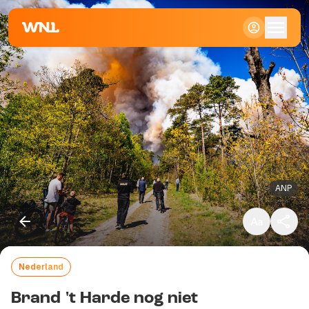
Klein
Standaard
Groot
ANP
Nederland
Kopieer link
Brand 't Harde nog niet