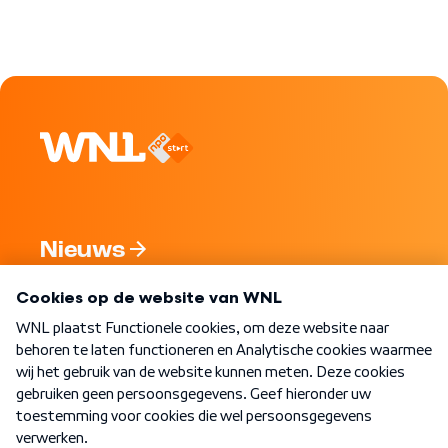
Nieuws
Programma's
Over WNL
Nieuwsbrief
Word Lid