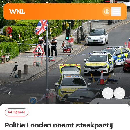
Klein
Standaard
Groot
Veiligheid
Kopieer link
Politie Londen noemt steekpartij