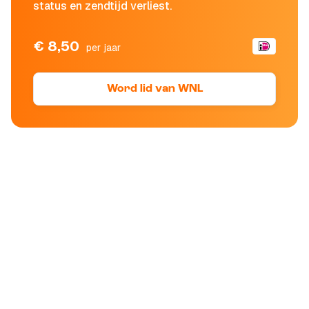
status en zendtijd verliest.
€ 8,50
per jaar
Word lid van WNL