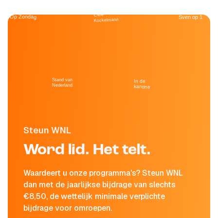
Café
Op Zondag
Sven op 1
Kockelmann
Stand van
In de
Nederland
kantine
Steun WNL
Word lid. Het telt.
Waardeert u onze programma's? Steun WNL
dan met de jaarlijkse bijdrage van slechts
€8,50, de wettelijk minimale verplichte
bijdrage voor omroepen.