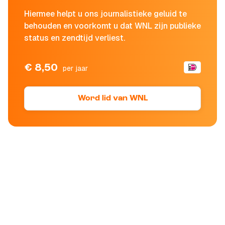
Hiermee helpt u ons journalistieke geluid te
behouden en voorkomt u dat WNL zijn publieke
status en zendtijd verliest.
€ 8,50
per jaar
Word lid van WNL