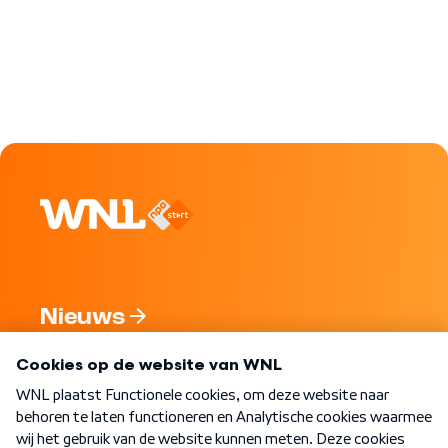
Nieuws
Programma's
Over WNL
Nieuwsbrief
Word Lid