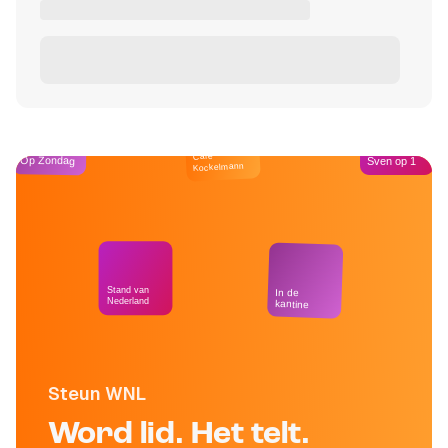
Café
Op Zondag
Sven op 1
Kockelmann
Stand van
In de
Nederland
kantine
Steun WNL
Word lid. Het telt.