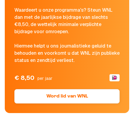
Waardeert u onze programma's? Steun WNL
dan met de jaarlijkse bijdrage van slechts
€8,50, de wettelijk minimale verplichte
bijdrage voor omroepen.
Hiermee helpt u ons journalistieke geluid te
behouden en voorkomt u dat WNL zijn publieke
status en zendtijd verliest.
€ 8,50
per jaar
Word lid van WNL