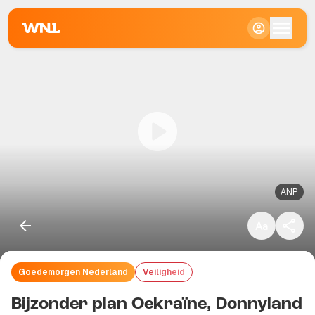
Klein
Standaard
Groot
ANP
Goedemorgen Nederland
Veiligheid
Kopieer link
Bijzonder plan Oekraïne, Donnyland