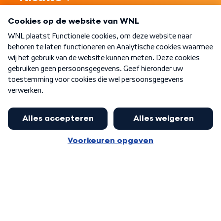
Programma's
Over WNL
Nieuwsbrief
Word Lid
Meer WNL voor jou
Nieuwe ‘onderkoning’ Buma wil tot
zijn 70ste aanblijven
Algemene voorwaarden
Cookie-instellingen
Privacy statement